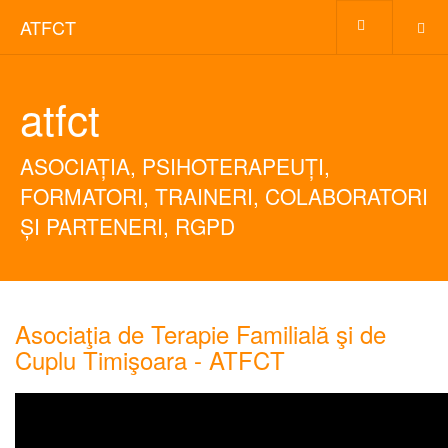
ATFCT
atfct
ASOCIAȚIA, PSIHOTERAPEUȚI,
FORMATORI, TRAINERI, COLABORATORI
ȘI PARTENERI, RGPD
Asociaţia de Terapie Familială şi de
Cuplu Timişoara - ATFCT