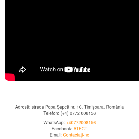
Adresă: strada Popa Șapcă nr. 16, Timișoara, România
Telefon: (+4) 0772 008156
WhatsApp:
+40772008156
Facebook:
ATFCT
Email:
Contactați-ne