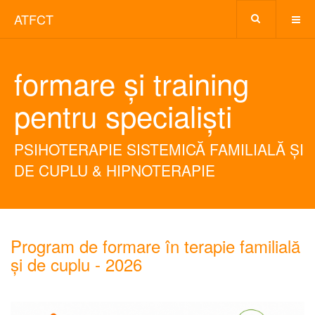
ATFCT
formare și training
pentru specialiști
PSIHOTERAPIE SISTEMICĂ FAMILIALĂ ȘI
DE CUPLU & HIPNOTERAPIE
Program de formare în terapie familială
și de cuplu - 2026