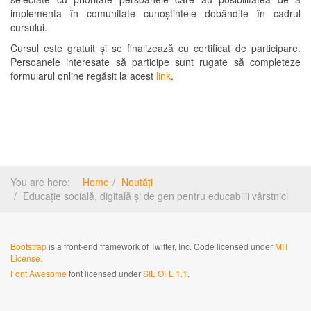
implementa în comunitate cunoștintele dobândite în cadrul
cursului.
Cursul este gratuit și se finalizează cu certificat de participare.
Persoanele interesate să participe sunt rugate să completeze
formularul online regăsit la acest
link
.
You are here:
Home
Noutăți
Educație socială, digitală și de gen pentru educabilii vârstnici
Bootstrap
is a front-end framework of Twitter, Inc. Code licensed under
MIT
License.
Font Awesome
font licensed under
SIL OFL 1.1
.