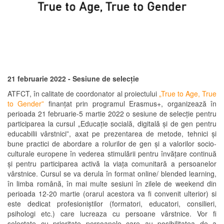
21 februarie 2022 - Sesiune de selecție
ATFCT, în calitate de coordonator al proiectului
„True to Age, True
to Gender”
finanțat prin programul Erasmus+, organizează în
perioada 21 februarie-5 martie 2022 o sesiune de selecție pentru
participarea la cursul „Educație socială, digitală și de gen pentru
educabilii vârstnici”, axat pe prezentarea de metode, tehnici și
bune practici de abordare a rolurilor de gen și a valorilor socio-
culturale europene în vederea stimulării pentru învățare continuă
și pentru participarea activă la viața comunitară a persoanelor
vârstnice. Cursul se va derula în format online/ blended learning,
în limba română, în mai multe sesiuni în zilele de weekend din
perioada 12-20 martie (orarul acestora va fi convenit ulterior) si
este dedicat profesioniștilor (formatori, educatori, consilieri,
psihologi etc.) care lucreaza cu persoane vârstnice. Vor fi
selectate cu prioritate persoanele care au posibilitatea de a