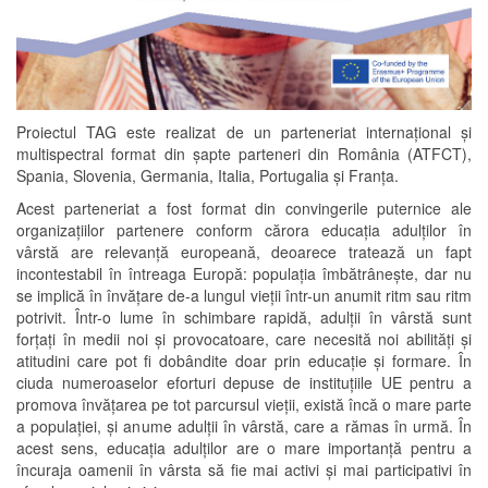
Proiectul TAG este realizat de un parteneriat internațional și
multispectral format din șapte parteneri din România (ATFCT),
Spania, Slovenia, Germania, Italia, Portugalia și Franța.
Acest parteneriat a fost format din convingerile puternice ale
organizațiilor partenere conform cărora educația adulților în
vârstă are relevanță europeană, deoarece tratează un fapt
incontestabil în întreaga Europă: populația îmbătrânește, dar nu
se implică în învățare de-a lungul vieții într-un anumit ritm sau ritm
potrivit. Într-o lume în schimbare rapidă, adulții în vârstă sunt
forțați în medii noi și provocatoare, care necesită noi abilități și
atitudini care pot fi dobândite doar prin educație și formare. În
ciuda numeroaselor eforturi depuse de instituțiile UE pentru a
promova învățarea pe tot parcursul vieții, există încă o mare parte
a populației, și anume adulții în vârstă, care a rămas în urmă. În
acest sens, educația adulților are o mare importanță pentru a
încuraja oamenii în vârsta să fie mai activi și mai participativi în