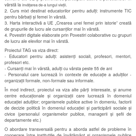
vârstă la
.
învățarea de-a lungul vieții
2. Curs mixt destinat educatorilor pentru adulți: instrumente TIC
pentru bărbați și femei în vârstă.
3. Harta interactivă a UE „Crearea unei femei prin istorie” creată
de grupurile de lucru ale cursanților mai în vârstă.
4. Povestiri digitale elaborate prin Povestiri colaborative cu grupuri
de lucru ale elevilor mai în vârstă.
Proiectul TAG va viza direct:
- Educatori pentru adulți: asistenți sociali, profesori, mentori,
profesori etc.
- Cursanți mai în vârstă, adulți cu vârsta peste 55 de ani
- Personalul care lucrează în contexte de educație a adulților -
organizații formale, non-formale sau informale.
În mod indirect, proiectul va viza alte părți interesate, și anume
centre educaționale și organizații care lucrează în domeniul
educației adulților; organismele publice active în domeniu, factorii
de decizie politică în domeniul educației și participării sociale și
civice (personalul organismelor publice, managerii și șefii de
departamente etc.)
O abordare transversală pentru a aborda astfel de probleme în
cooperare între instituțiile de învățământ și organismele publice