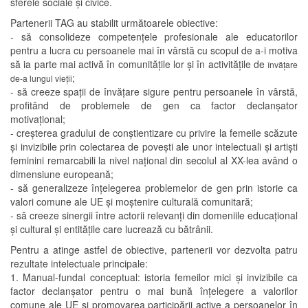
sferele sociale și civice.
Partenerii TAG au stabilit următoarele obiective:
- să consolideze competențele profesionale ale educatorilor
pentru a lucra cu persoanele mai în vârstă cu scopul de a-i motiva
să ia parte mai activă în comunitățile lor și în activitățile de
învățare
;
de-a lungul vieții
- să creeze spații de învățare sigure pentru persoanele în vârstă,
profitând de problemele de gen ca factor declanșator
motivațional;
- creșterea gradului de conștientizare cu privire la femeile scăzute
și invizibile prin colectarea de povești ale unor intelectuali și artiști
feminini remarcabili la nivel național din secolul al XX-lea având o
dimensiune europeană;
- să generalizeze înțelegerea problemelor de gen prin istorie ca
valori comune ale UE și moștenire culturală comunitară;
- să creeze sinergii între actorii relevanți din domeniile educațional
și cultural și entitățile care lucrează cu bătrânii.
Pentru a atinge astfel de obiective, partenerii vor dezvolta patru
rezultate intelectuale principale:
1. Manual-fundal conceptual: istoria femeilor mici și invizibile ca
factor declanșator pentru o mai bună înțelegere a valorilor
comune ale UE și promovarea participării active a persoanelor în