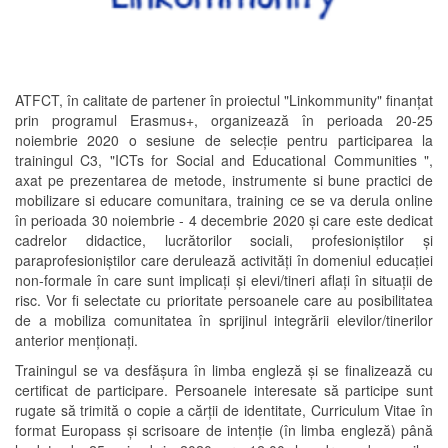
ATFCT, în calitate de partener în proiectul "Linkommunity" finanțat
prin programul Erasmus+, organizează în perioada 20-25
noiembrie 2020 o sesiune de selecție pentru participarea la
trainingul C3, "ICTs for Social and Educational Communities ",
axat pe prezentarea de metode, instrumente si bune practici de
mobilizare si educare comunitara, training ce se va derula online
în perioada 30 noiembrie - 4 decembrie 2020 și care este dedicat
cadrelor didactice, lucrătorilor sociali, profesioniștilor și
paraprofesioniștilor care derulează activități în domeniul educației
non-formale în care sunt implicați și elevi/tineri aflați în situații de
risc. Vor fi selectate cu prioritate persoanele care au posibilitatea
de a mobiliza comunitatea în sprijinul integrării elevilor/tinerilor
anterior menționați.
Trainingul se va desfășura în limba engleză și se finalizează cu
certificat de participare. Persoanele interesate să participe sunt
rugate să trimită o copie a cărții de identitate, Curriculum Vitae în
format Europass și scrisoare de intenție (în limba engleză) până