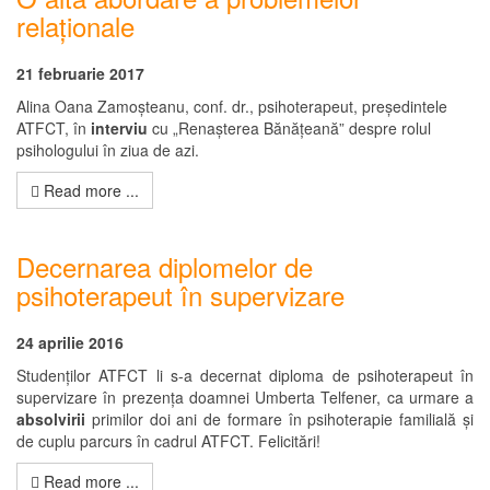
relaționale
21 februarie 2017
Alina Oana Zamoșteanu, conf. dr., psihoterapeut, președintele
ATFCT, în
interviu
cu „Renașterea Bănățeană” despre rolul
psihologului în ziua de azi.
Read more ...
Decernarea diplomelor de
psihoterapeut în supervizare
24 aprilie 2016
Studenților ATFCT li s-a decernat diploma de psihoterapeut în
supervizare în prezența doamnei Umberta Telfener, ca urmare a
absolvirii
primilor doi ani de formare în psihoterapie familială și
de cuplu parcurs în cadrul ATFCT. Felicitări!
Read more ...