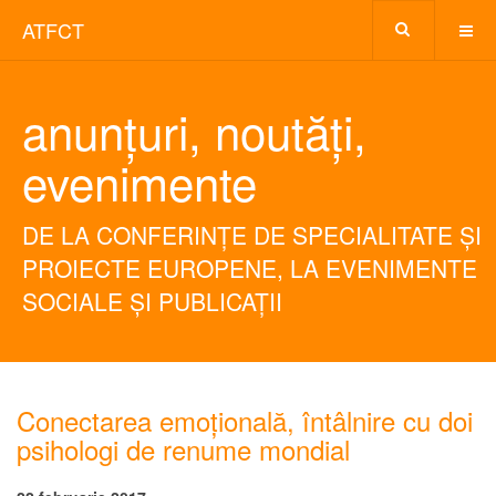
ATFCT
anunțuri, noutăți,
evenimente
DE LA CONFERINȚE DE SPECIALITATE ȘI
PROIECTE EUROPENE, LA EVENIMENTE
SOCIALE ȘI PUBLICAȚII
Conectarea emoțională, întâlnire cu doi
psihologi de renume mondial