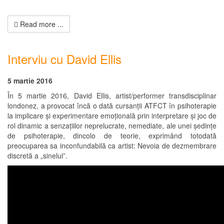
Read more ...
Interviu cu David Ellis
5 martie 2016
În 5 martie 2016, David Ellis, artist/performer transdisciplinar
londonez, a provocat încă o dată cursanții ATFCT în psihoterapie
la implicare și experimentare emoțională prin interpretare și joc de
rol dinamic a senzațiilor neprelucrate, nemediate, ale unei ședințe
de psihoterapie, dincolo de teorie, exprimând totodată
preocuparea sa inconfundabilă ca artist: Nevoia de dezmembrare
discretă a „sinelui”.