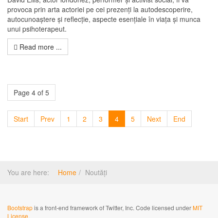
provoca prin arta actoriei pe cei prezenți la autodescoperire,
autocunoaștere și reflecție, aspecte esențiale în viața și munca
unui psihoterapeut.
Read more ...
Page 4 of 5
Start
Prev
1
2
3
4
5
Next
End
You are here:
Home
Noutăți
Bootstrap
is a front-end framework of Twitter, Inc. Code licensed under
MIT
License.